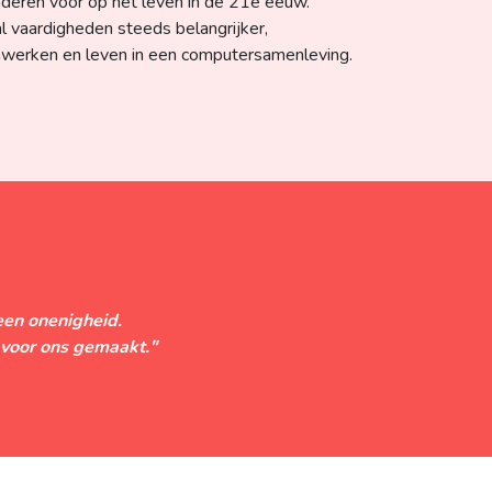
nderen voor op het leven in de 21e eeuw.
l vaardigheden steeds belangrijker,
werken en leven in een computersamenleving.
een onenigheid.
 voor ons gemaakt."