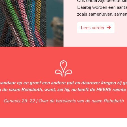
Ons onderwijs bereidt ki
Daarbij worden een aanta
zoals samenleven, samen
Lees verder
 vandaar op en groef een andere put en daarover kregen zij g
 de naam Rehoboth, want, zei hij, nu heeft de HEERE ruimte
Genesis 26: 22 | Over de betekenis van de naam Rehoboth