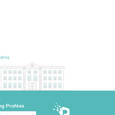
jking
ng Prohles