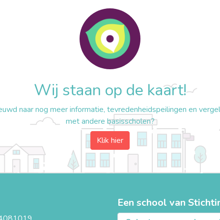
Wij staan op de kaart!
euwd naar nog meer informatie, tevredenheidspeilingen en vergeli
met andere basisscholen?
Klik hier
Een school van Stichti
4081019