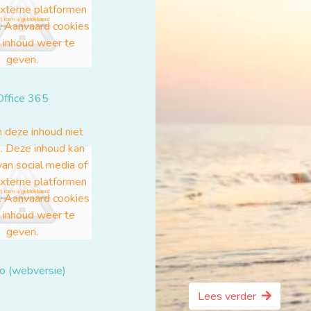
Office 365
o (webversie)
Lees verder