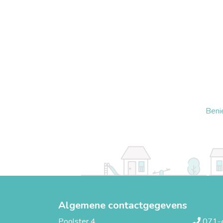
Beni
Algemene contactgegevens
Poolster 4
071-