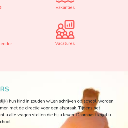
e
Vakanties
Vacatures
lender
RS
jk) hun kind in zouden willen schrijven op school, worden
men met de directie voor een afspraak. Tijdens het
 u alle vragen stellen die bij u leven. Daarnaast krijgt u
chool.