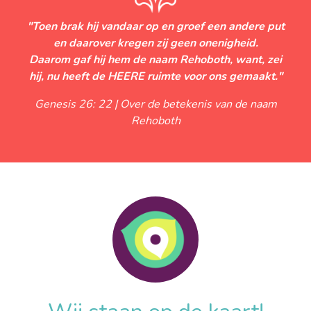
"Toen brak hij vandaar op en groef een andere put
en daarover kregen zij geen onenigheid.
Daarom gaf hij hem de naam Rehoboth, want, zei
hij, nu heeft de HEERE ruimte voor ons gemaakt."
Genesis 26: 22 | Over de betekenis van de naam
Rehoboth