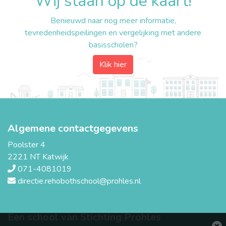
Wij staan op de kaart!
Benieuwd naar nog meer informatie,
tevredenheidspeilingen en vergelijking met andere
basisscholen?
Klik hier
Algemene contactgegevens
Poolster 4
2221 NT Katwijk
071-4081019
directie.rehobothschool@prohles.nl
Een school van Stichting Prohles